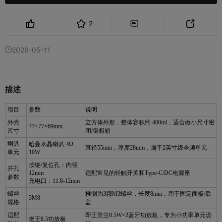
2


2026-05-11

描述
项目
参数
说明
外壳
立方体外形，整体容积约 400ml，适合做小尺寸密
77×77×69mm
尺寸
闭/倒相箱
喇叭
哈曼水晶喇叭 4Ω
直径55mm，厚度28mm，属于2英寸级全频单元
单元
10W
按键/复位孔：内径
开孔
12mm
适配常见的轻触开关和Type-C/DC电源座
参数
充电口：11.8-12mm
螺丝
推测为3颗M3螺丝，长度8mm，用于固定面板/后
3M8
规格
盖
适配
即王笑尘8.5W×2蓝牙功放板，专为小功率单元设
老王8.5功放板