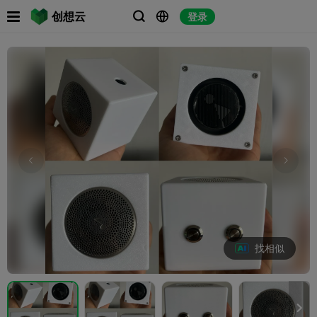

创想云
登录



找相似
