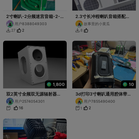
2寸喇叭-2分频迷宫音箱-2-
2.3寸长冲程喇叭音箱搭配
inch speaker, 2-way
XH-A415蓝牙功放板一体音
用户8388049303
故事里的小黄瓜
labyrinth speaker
箱
2
27
8


1,800
10
双2英寸全频双无源辐射器小
3d打印3寸喇叭通用腔体带导
音箱
音锥
用户2574054301
用户7855490400
16
2
1

