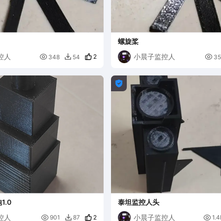
螺旋桨
控人
小晨子监控人

2

348
54
35


.0
泰坦监控人头
控人
小晨子监控人

2

901
87
1.4
