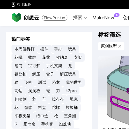
打印服务

AI
探索
创
MakeNow
FlowPrint


标签筛选
热门标签
原创模型

本周值得打
摆件
手办
玩具
花瓶
收纳
花盆
收纳盒
支架
笔筒
宝可梦
手机支架
龙
钥匙扣
解压
盒子
解压玩具
猫
飞机
测试
恐龙
我的世界
高达
洞洞板
蛇
刀
k2pro
伸缩剑
剑
车
拉布布
坦克
花
骷髅
料盘
陀螺
垃圾桶
平板支架
纸巾盒
枪
三角洲
i7
肥皂盒
手机壳
蜘蛛侠