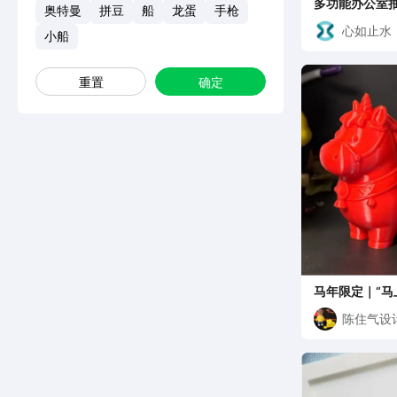
多功能办公室抽
奥特曼
拼豆
船
龙蛋
手枪
心如止水
小船
重置
确定
马年限定｜“马
印摆件✨
陈住气设