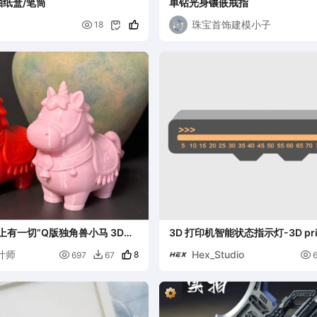
纸盒/笔筒
单钻光身镶嵌戒指
珠宝首饰建模小子

18

上有一切”Q版独角兽小马 3D打
3D 打印机智能状态指示灯-3D print
status indicator
计师
Hex_Studio

8

697
67
