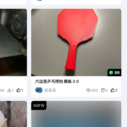
88
六边形乒乓球拍 横板 2·0
乐乐乐
1

2
563
1
403
3


NSFW