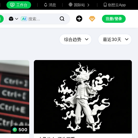
工作台
消息

国际站
创想云App







注册/登录



500