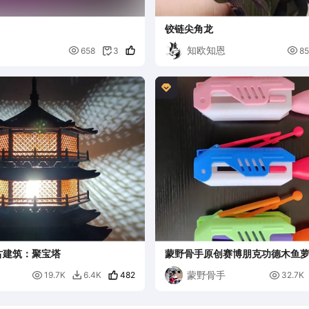
铰链尖角龙
知欧知恩


658
3
85


古建筑：聚宝塔
蒙野骨手原创赛博朋克功德木鱼
蒙野骨手

482

19.7K
6.4K
32.7K
