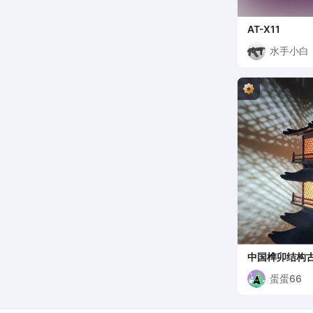
AT-X11
水手小白
中国榫卯结构
蛋蛋66