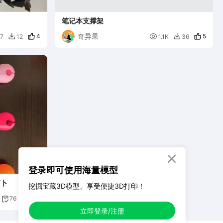
笔记本支撑架
奇异果
4

5
7
12
1.1K
36



登录即可使用海量模型
萝卜
挖掘宝藏3D模型、享受便捷3D打印！
120
76

立即登录/注册