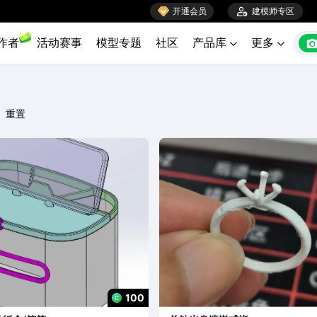

开通会员

建模师专区
作者
活动赛事
模型专题
社区
产品库
更多


重置
100