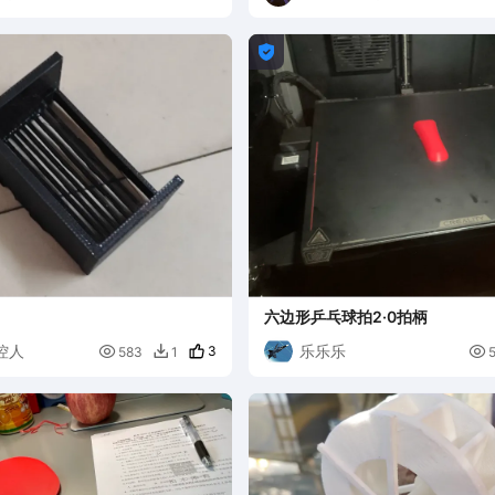

六边形乒乓球拍2·0拍柄
控人
乐乐乐

3

583
1
