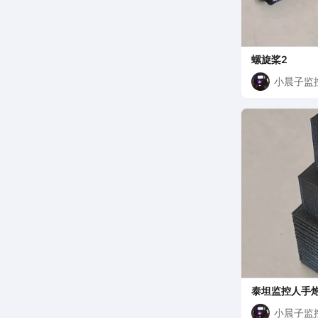
螺旋桨2
小晨子监
泰坦监控人手炮1
小晨子监