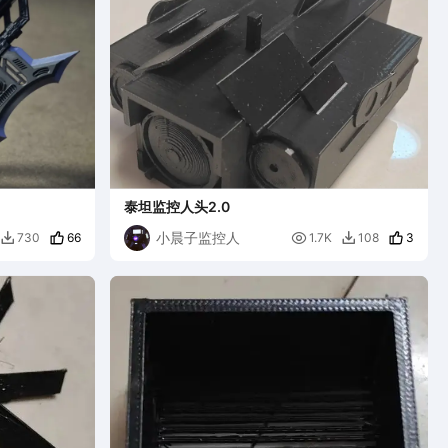
泰坦监控人头2.0
小晨子监控人
66

3
730
1.7K
108

