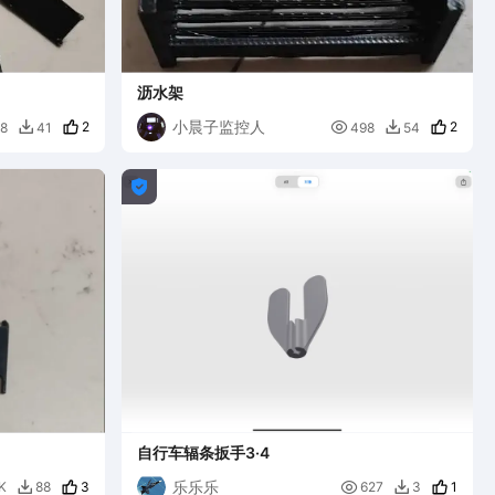
沥水架
小晨子监控人
2

2
8
41
498
54



自行车辐条扳手3·4
乐乐乐
3

1
K
88
627
3

