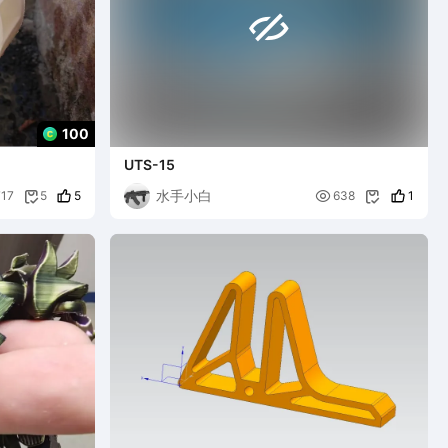

100
UTS-15
水手小白
5

1
717
5
638

