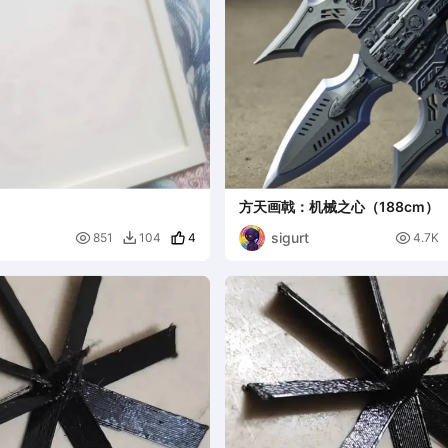
方天画戟：机械之心（188cm）
sigurt

4

851
104
4.7K
