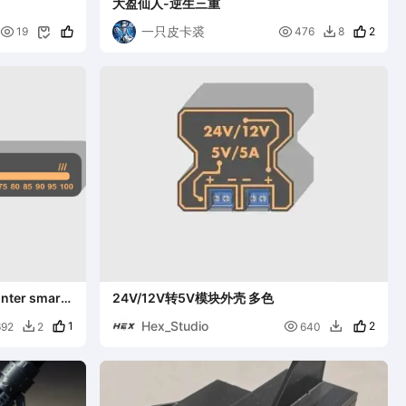
大盈仙人-逆生三重
一只皮卡裘


2
19
476
8


er smart
24V/12V转5V模块外壳 多色
Hex_Studio
1

2
692
2
640

