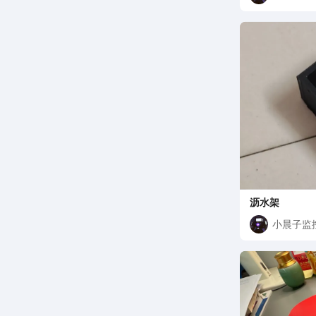
沥水架
小晨子监