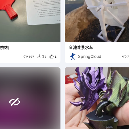
拍拍柄
鱼池造景水车
SpringCloud

2

987
33

