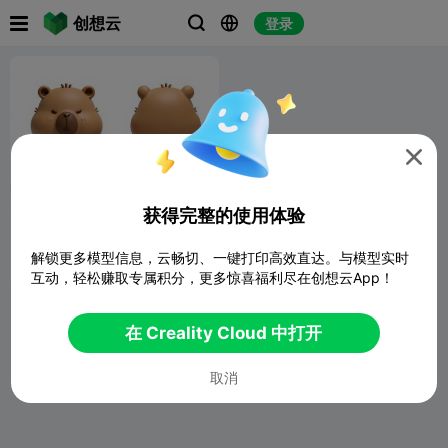

创想云
登录




获得完整的使用体验
佛系卡皮巴拉
解锁更多模型信息，云畅切、一键打印高效直达。与模型实时
LN
44
526

互动，轻松赚取专属积分，更多惊喜福利尽在创想云App！
在 Creality Cloud 中打开
取消