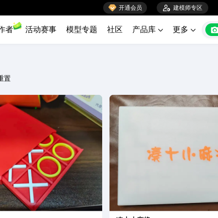

开通会员

建模师专区
作者
活动赛事
模型专题
社区
产品库
更多


重置