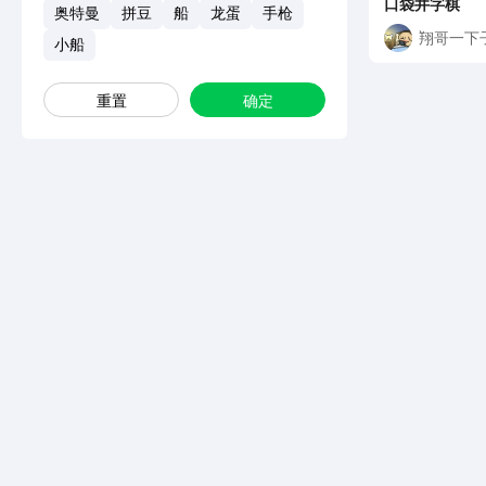
口袋井字棋
奥特曼
拼豆
船
龙蛋
手枪
翔哥一下
小船
重置
确定