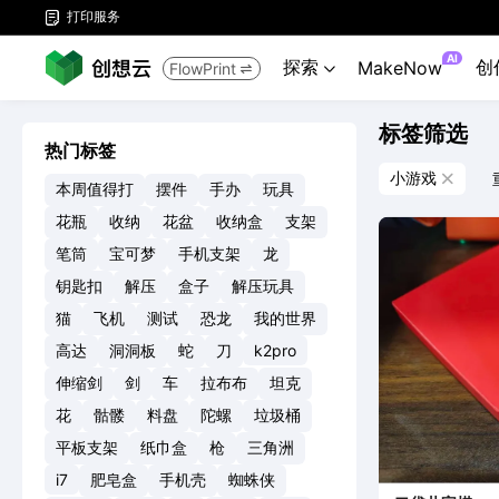
打印服务

AI
探索
创
MakeNow
FlowPrint


标签筛选
热门标签
小游戏

本周值得打
摆件
手办
玩具
花瓶
收纳
花盆
收纳盒
支架
笔筒
宝可梦
手机支架
龙
钥匙扣
解压
盒子
解压玩具
猫
飞机
测试
恐龙
我的世界
高达
洞洞板
蛇
刀
k2pro
伸缩剑
剑
车
拉布布
坦克
花
骷髅
料盘
陀螺
垃圾桶
平板支架
纸巾盒
枪
三角洲
i7
肥皂盒
手机壳
蜘蛛侠