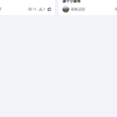
凑十小麻将
子
孤帆远影

13
2
