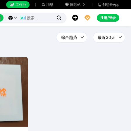
工作台
消息

国际站
创想云App







注册/登录


