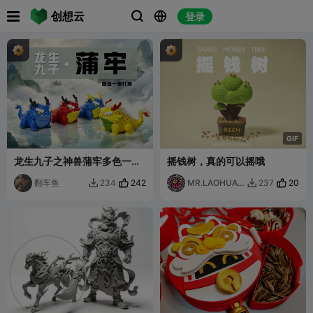

创想云
登录



G
I
F
龙生九子之神兽蒲牢多色一体
摇钱树，真的可以摇哦
打印摆件模型
翻车鱼
242
MR.LAOHUAN
20
234
237


G