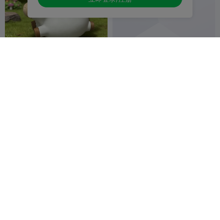
奔跑的小肥马
新年万象更新之清代古典建筑
中国亭
翻车鱼
51
追光之旅
89
829
1.6K


唐马手机支架
2026新年小马钥匙扣 马年装
饰品
平凡派
21
半愚生
4
208
6

