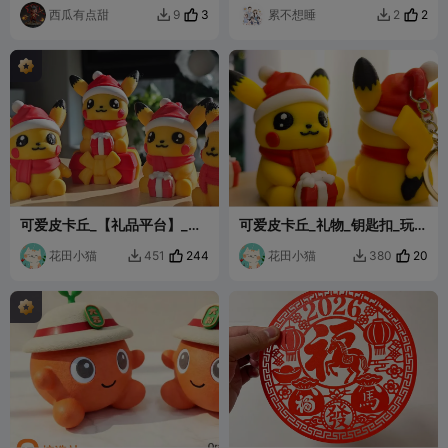
西瓜有点甜
3
累不想睡
2
9
2


可爱皮卡丘_【礼品平台】_钥
可爱皮卡丘_礼物_钥匙扣_玩具
匙扣_玩具
Cute Pikachu【Gift】
花田小猫
244
Keychain Toy
花田小猫
20
451
380

