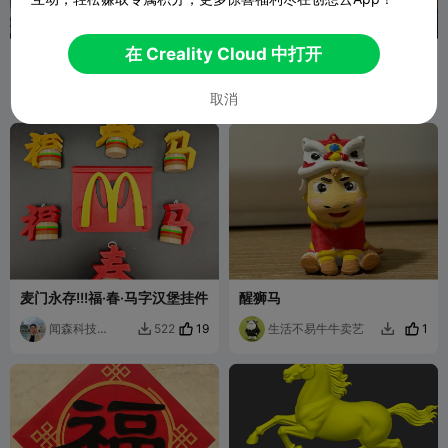
在 Creality Cloud 中打开
新春洛克王国迪莫
Four Joy Tangyuan Lantern
• Lantern Festival Home
缘起缘灭
2
Decor
Sunny_Star
10
26
444


取消
麦门永存!!!福·春·马字汉堡挂件
醒狮马
闻森科技
19
生活不易牛牛卖艺
1
522


_VINSEN小施