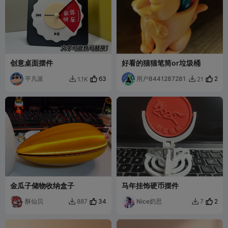
创意桌面摆件
好看的猫猫笔筒or垃圾桶
平凡派
63
用户8441287281
2
1.1K
21


金瓜子储物收纳盒子
马年挂饰硬币摆件
酥仙贝
34
Nice奶思
2
887
7

