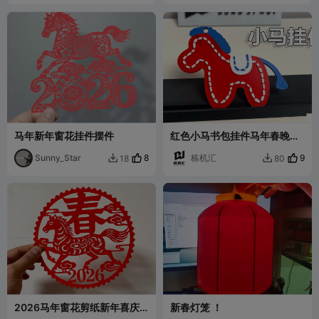
摆件
~1.5mm厚度
马年新年窗花挂件摆件
红色小马书包挂件马年春晚新
年快乐书包挂件
Sunny_Star
8
栋机汇
9
18
80


2026马年窗花剪纸新年喜庆
新春灯笼 ！
装饰