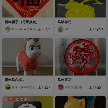
新年福字 （分层换色）
马踏祥云
Propylene Sufide
1
z01
3
4
26


新年马白模，
马年窗花
生活不易牛牛卖艺
2
浅唱浅浅的唱
6
3
38

