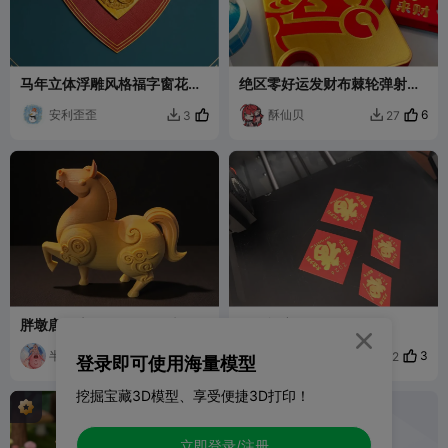
马年立体浮雕风格福字窗花墙
绝区零好运发财布棘轮弹射大
贴190mm大画幅仅需42g
红包
安利歪歪
酥仙贝
6
3
27


胖墩唐马桌面摆件 2026新年
马年福字、2026
马年

半愚生
3
请叫我导演
3
18
2


登录即可使用海量模型
挖掘宝藏3D模型、享受便捷3D打印！
立即登录/注册