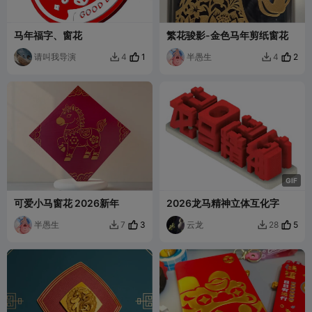
马年福字、窗花
繁花骏影-金色马年剪纸窗花
请叫我导演
1
半愚生
2
4
4


G
I
F
可爱小马窗花 2026新年
2026龙马精神立体互化字
半愚生
3
云龙
5
7
28

