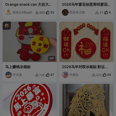
Orange snack can 大吉大利
2026马年窗花创意剪纸窗花
橘子零食罐
新年装饰
核造社HEzaO
35
西瓜有点甜
4
869
37


G
I
F
马上赚钱冰箱贴
2026马年对联冰箱贴 财运福
运到
平凡派
47
半愚生
46
1.1K
922

