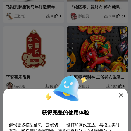
马踏荆棘坐骑马年好运新年摆
「绝区零」发财布 邦布糖果收
件雕塑手办高精度
纳盒 储物盒 挎包
王铁锤
1
酥仙贝
51
4
694


平安喜乐吊牌
绝区零 武财神 二爷邦布磁吸摇
摇乐摆件 吧唧托
喵小黑
1
酥仙贝
8
16
197



获得完整的使用体验
解锁更多模型信息，云畅切、一键打印高效直达。与模型实时
互动，轻松赚取专属积分，更多惊喜福利尽在创想云App！