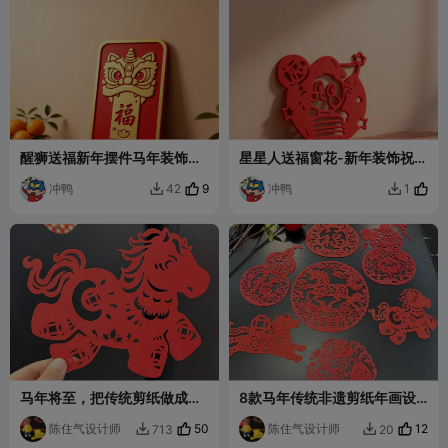
醒狮送福新年摆件马年装饰相
星星人送福窗花-新年装饰祝福
框过年礼物
摆件
冲鸭
9
冲鸭
42
1


马年将至，把传统剪纸做成
8款马年传统非遗剪纸年画设
3D 打印模型啦！这款剪纸风
计一键打印，马年大吉、牛马
小马保留了镂空纹样与吉祥寓
陈住气设计师
50
精神、年年有余、福禄，应有
陈住气设计师
12
713
20


意，打印后可直接当冰箱桌面
尽有！！希望大家喜欢