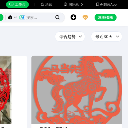
工作台
消息

国际站
创想云App







注册/登录


