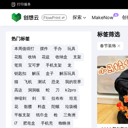
打印服务

AI
探索
创
MakeNow
FlowPrint


标签筛选
热门标签
春节装饰

本周值得打
摆件
手办
玩具
花瓶
收纳
花盆
收纳盒
支架
笔筒
宝可梦
手机支架
龙
钥匙扣
解压
盒子
解压玩具
猫
飞机
测试
恐龙
我的世界
高达
洞洞板
蛇
刀
k2pro
伸缩剑
剑
车
拉布布
坦克
花
骷髅
料盘
陀螺
垃圾桶
平板支架
纸巾盒
枪
三角洲
i7
肥皂盒
手机壳
蜘蛛侠