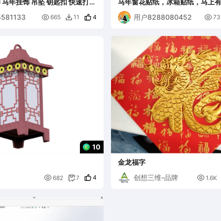
打印
马年窗花贴纸，冰箱贴纸，马上
581133
用户8288080452

4

665
11
73

10
金龙福字
创想三维-品牌

4

682
7
1.6K
