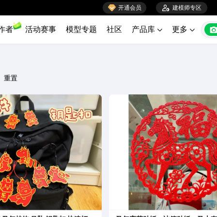

开通会员

建模师专区
作者
活动赛事
模型专题
社区
产品库
更多


重置