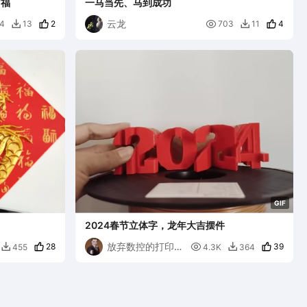
有福
一马当先、马到成功
云龙
2

4
4
13
703
11


G
I
F
2024春节立体字，龙年大吉摆件
放弃数控的打印小
28

39
455
4.3K
364


生