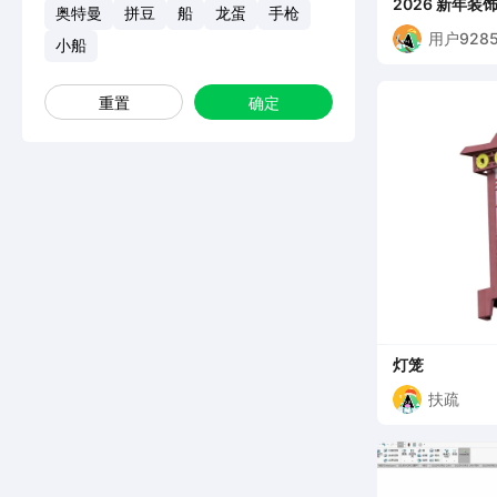
2026 新年装饰 马年挂饰 吊坠 钥匙扣 快速
奥特曼
拼豆
船
龙蛋
手枪
瑞马迎春
用户9285
小船
重置
确定
灯笼
扶疏