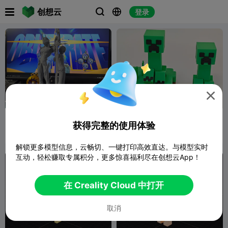

创想云
登录




绝区零-佩洛伊斯
我的世界+怪物篇-.苦力怕
获得完整的使用体验
MakerMark
1
花田小猫
42
5
309


解锁更多模型信息，云畅切、一键打印高效直达。与模型实时
互动，轻松赚取专属积分，更多惊喜福利尽在创想云App！
在 Creality Cloud 中打开
取消