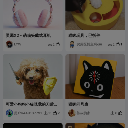
灵犀X2 - 萌喵头戴式耳机
猫咪玩具，已拆件
LYW
实用区博主啊qiu
1
2
2


可爱小狗狗小猫咪我的刀盾围
猫咪问号表
脖
用户6449137791
2
姜叔的家
11
6

