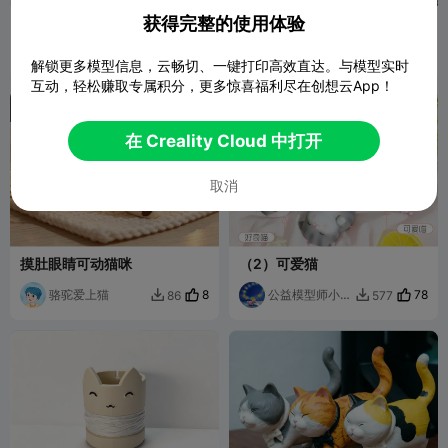
获得完整的使用体验
禅猫冥想小僧
平衡弹簧小猫
用户
16
一雕造物
30
332
478


解锁更多模型信息，云畅切、一键打印高效直达。与模型实时
7145030438
互动，轻松赚取专属积分，更多惊喜福利尽在创想云App！
在 Creality Cloud 中打开
取消
摸肚眼睛可动猫咪
（2）可爱猫
骆驼爱上猫
8
公益模型师小草
78
86
577


猫咪