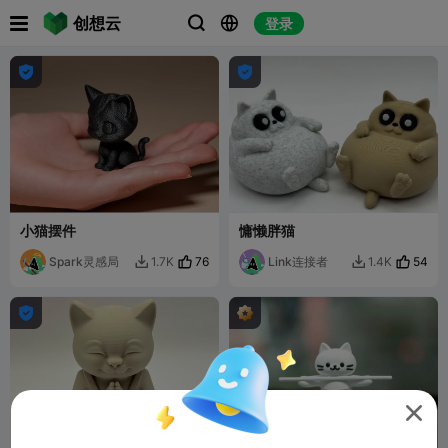

创想云
登录





小猫摆件
慵懒胖猫
Spark灵感局
76
Link连接者
54
1.7K
1.4K




G
I
F