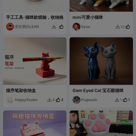
手工工具-猫咪款线轴，收纳格
mini可爱小猫咪
爱折腾的LEAN
tiyuu
15


猫序笔架收纳盒
Gem Eyed Cat 宝石眼猫咪
HappyStudio
3
Pugwash
1
4
1

