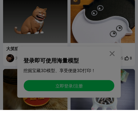
大笑猫咪
阴阳八卦猫收纳

另格维度
5
姜叔的家
8
15
65


登录即可使用海量模型
挖掘宝藏3D模型、享受便捷3D打印！
立即登录/注册
猫咪项圈-铭牌
躺平猫收纳盒
pluie
ZZY3D征途
47
1
739

