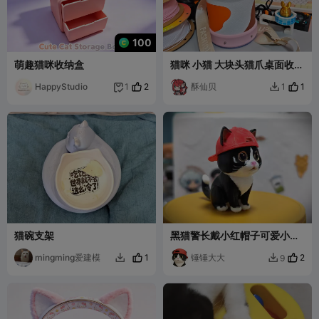
100
萌趣猫咪收纳盒
猫咪 小猫 大块头猫爪桌面收纳
摆件_挎包_拳套
HappyStudio
2
酥仙贝
1
1
1


猫碗支架
黑猫警长戴小红帽子可爱小猫
咪黑色可拆件cat小动物
mingming爱建模
1
锤锤大大
2
9

