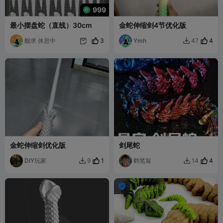
999
最小摆盘蛇（直线）30cm
金蛇伸缩剑4节优化版
舰求 休息中
3
Ymh
4
47


金蛇伸缩剑优化版
剑尾蛇
DIY玩家
1
鹤笔翁
4
9
14


