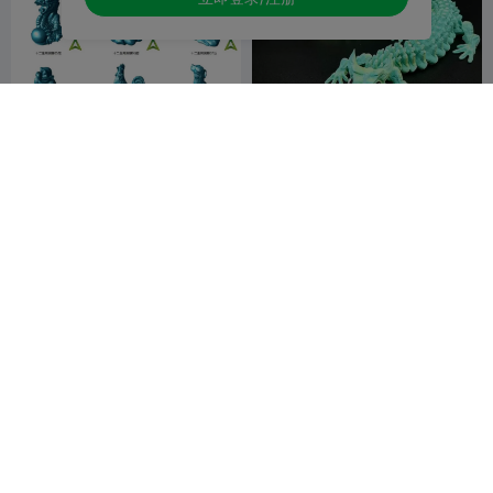
十二生肖
关节长蛇蜥蜴龙
豆豆是大头
11
豆豆是大头
63
184
1.4K



简单可爱的可活动蛇
关节可动响尾蛇-精美手办模型
bblmy
豆豆是大头
74
3
1.4K

