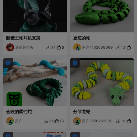
眼镜王蛇耳机支架
更短的蛇
豆豆是大头
6
用户4162688089
22
13




会咬的柔性蛇
分节龙蛇
用户
13
用户3756262993
20
10


9462416293

