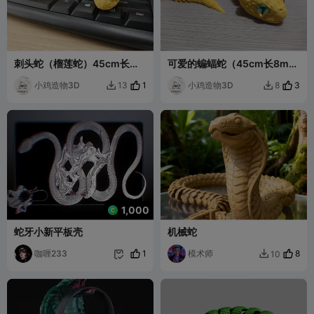
刺头蛇（榴莲蛇）45cm长适
可爱的蝙蝠蛇（45cm长8mm
配8mm仿真眼
仿真眼已摆盘）
小鸡造物3D
1
小鸡造物3D
3
13
8


1,000
蛇牙小新平板壳
机械蛇
咖喱233
1
模术师
8
10

