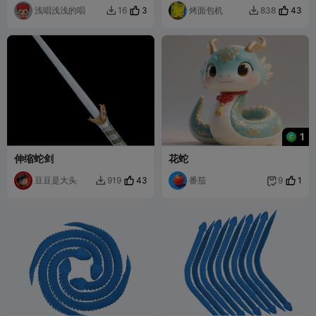
浅唱浅浅的唱
3
烤面包机
43
16
838


1
伸缩蛇剑
花蛇
豆豆是大头
43
番茄
1
919
9

