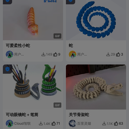
G
I
F
可爱柔性小蛇
蛇
用户
9
用户
3
149
29


6673526933
6673526954

G
I
F
可动眼镜蛇 + 笔筒
关节骨架蛇
Cloud智联
71
百里灵烟
63
1.4K
1.1K

