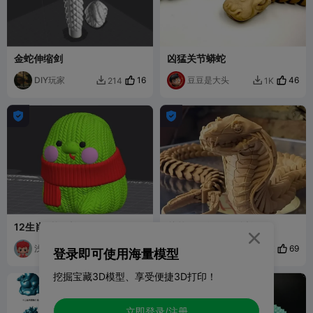
金蛇伸缩剑
凶猛关节蟒蛇
DIY玩家
16
豆豆是大头
46
214
1K




12生肖-花纹蛇
关节可动机甲眼镜蛇

浅唱浅浅的唱
3
豆豆是大头
69
8
1.6K


登录即可使用海量模型
挖掘宝藏3D模型、享受便捷3D打印！
立即登录/注册