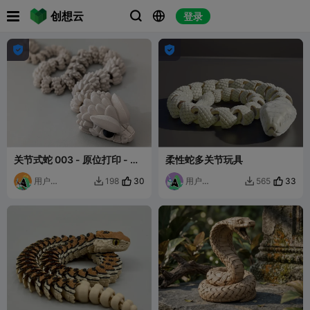

创想云
登录





关节式蛇 003 - 原位打印 - 无
柔性蛇多关节玩具
需支撑 - STL
用户
30
用户
33
198
565


6094448616
6673527021