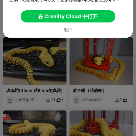
在 Creality Cloud 中打开
元宝蛇（8mm仿真眼 45cm）
头戴元宝玫瑰蛇（45cm 贴
8mm仿真眼 元宝设计特地祝
小鸡造物3D
福3D打印人，财源广进）
小鸡造物3D
4
12
17


取消
玫瑰蛇(45cm 贴8mm仿真眼)
黄金蟒（萌萌蛇）
小鸡造物3D
1
小鸡造物3D
1
31
5

