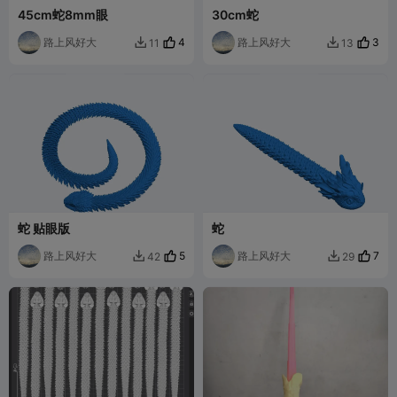
45cm蛇8mm眼
30cm蛇
路上风好大
4
路上风好大
3
11
13


蛇 贴眼版
蛇
路上风好大
5
路上风好大
7
42
29

