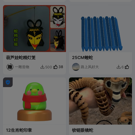
葫芦娃蛇精灯笼
25CM蝰蛇
一雕造物
38
路上风好大
500
6



12生肖蛇印章
铰链眼镜蛇