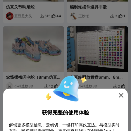
仿真关节响尾蛇
编制蛇摆件道具非遗
豆豆是大头
44
王铁锤
1
615
3


农场摆摊闪电蛇（8mm仿真眼
仿真蛇眼放置盘6mm、8mm
25cm）
和10mm
小鸡造物3D
2
小鸡造物3D
12
2



获得完整的使用体验
解锁更多模型信息，云畅切、一键打印高效直达。与模型实时
互动，轻松赚取专属积分，更多惊喜福利尽在创想云App！