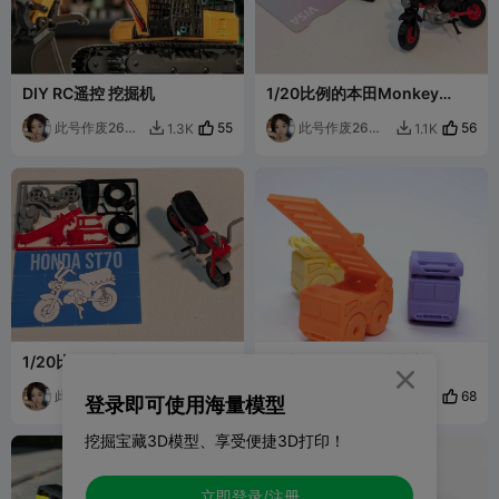
DIY RC遥控 挖掘机
1/20比例的本田Monkey
Z50J迷你摩托车套卡
此号作废26年
55
此号作废26年7
56
1.3K
1.1K


7月1号全部模
月1号全部模型
型将下架
将下架
1/20比例的 本田Dax ST70 摩
原地打印 翻翻梯消防车
托车套件

此号作废26年7
56
此号作废26年7
68
963
1.1K


登录即可使用海量模型
月1号全部模型
月1号全部模型
将下架
将下架
挖掘宝藏3D模型、享受便捷3D打印！
立即登录/注册