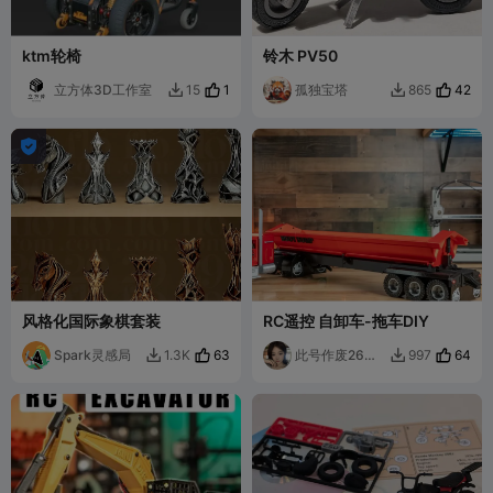
ktm轮椅
铃木 PV50
立方体3D工作室
1
孤独宝塔
42
15
865



风格化国际象棋套装
RC遥控 自卸车-拖车DIY
Spark灵感局
63
此号作废26年7
64
1.3K
997


月1号全部模型
将下架