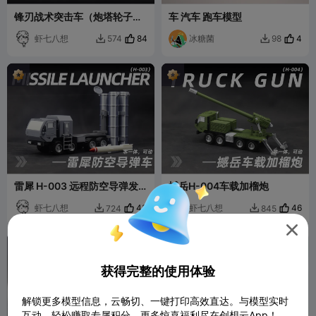
锋刃战术突击车（炮塔轮子可
车 汽车 跑车模型
动）
虾七八想
84
冰糖菌
4
574
98


雷犀 H-003 远程防空导弹发
撼岳H-004车载加榴炮
射车
虾七八想
43
虾七八想
46
724
845



获得完整的使用体验
解锁更多模型信息，云畅切、一键打印高效直达。与模型实时
互动，轻松赚取专属积分，更多惊喜福利尽在创想云App！