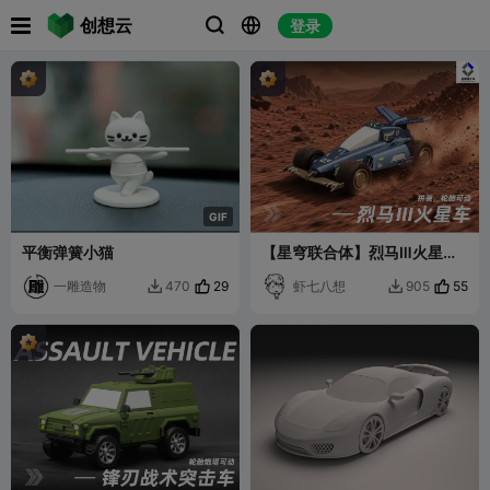

创想云
登录



G
I
F
平衡弹簧小猫
【星穹联合体】烈马Ⅲ火星车
（拼装，可动）
一雕造物
29
虾七八想
55
470
905

