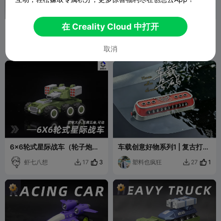
在 Creality Cloud 中打开
6x6轮式机甲榴弹炮车
皮卡车 电耗子主题
虾七八想
244
C.C.3D
754


取消
6x6轮式星际战车（轮子炮塔
车载创意好物系列1 | 复古打字
可动，无需五金）
机版车载车牌 | 车载摆件 | 车
虾七八想
3
载装饰
塑料也疯狂
1
17
27

