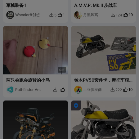
军械装备 1
A.M.V.P. Mk.II 步战车
Wocolor8创想
1
月黑风高
19
5
124


G
I
F
两只会跑会旋转的小鸟
铃木PV50套件卡，摩托车模
型
Pathfinder Ant
土豆供应商
10
222


