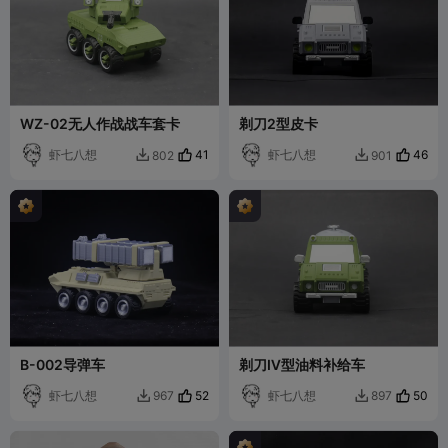
WZ-02无人作战战车套卡
剃刀2型皮卡
虾七八想
41
虾七八想
46
802
901


B-002导弹车
剃刀Ⅳ型油料补给车
虾七八想
52
虾七八想
50
967
897

