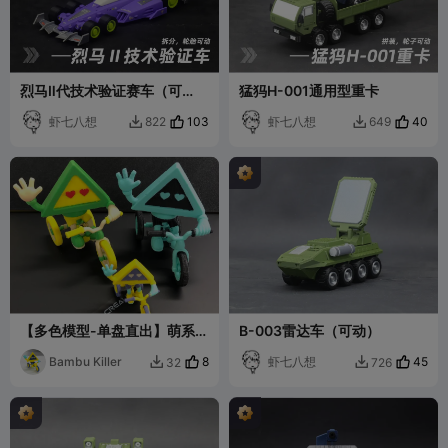
烈马Ⅱ代技术验证赛车（可
猛犸H-001通用型重卡
动）
虾七八想
103
虾七八想
40
822
649


【多色模型-单盘直出】萌系创
B-003雷达车（可动）
想三维品牌IP吉祥物
Bambu Killer
8
虾七八想
45
32
726

