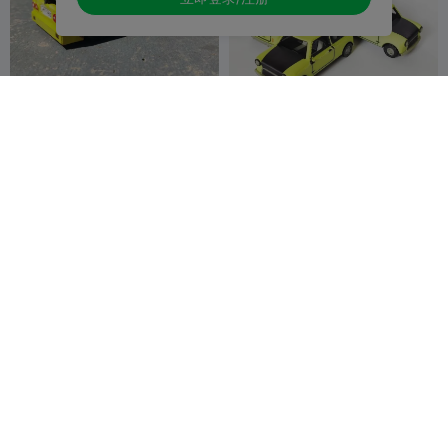
原地打印 多款车辆 轮子可动
原厂迷你库珀 1965
此号作废26年
58
此号作废26年7
40
1.3K
792


7月1号全部模
月1号全部模型
型将下架
将下架
原地打印 城市巴士 - Solaris
1比40 托盘货物套装，带托盘
Urbino 12
搬运车
此号作废26年7
48
此号作废26年
44
1K
994


月1号全部模型将
7月1号全部模
下架
型将下架