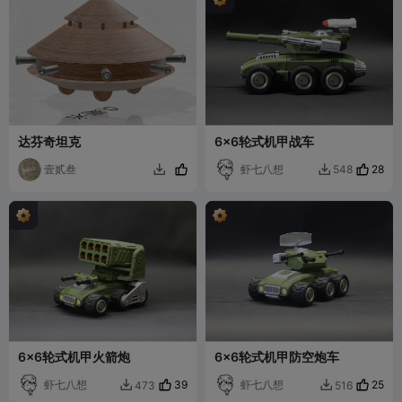
达芬奇坦克
6x6轮式机甲战车
壹贰叁
虾七八想
28
548


6x6轮式机甲火箭炮
6x6轮式机甲防空炮车
虾七八想
39
虾七八想
25
473
516

