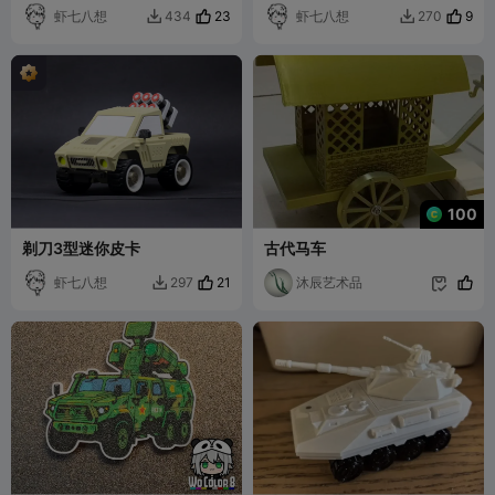
虾七八想
23
虾七八想
9
434
270


100
剃刀3型迷你皮卡
古代马车
虾七八想
21
沐辰艺术品
297

