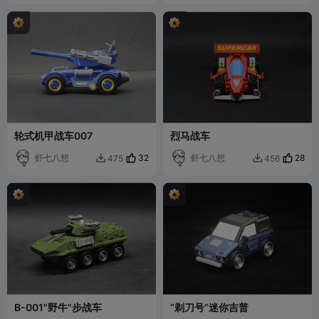
轮式机甲战车007
烈马战车
虾七八想
32
虾七八想
28
475
456


B-001"野牛"步战车
“剃刀号”迷你吉普