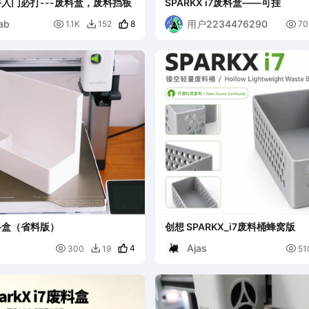
手入门必打---废料盒，废料挡板
SPARKX i7废料盒——可挂
ab
用户2234476290

8

1.1K
152
70

料盒（省料版）
创想 SPARKX_i7废料桶蜂窝版
Ajas

4

300
19
51
