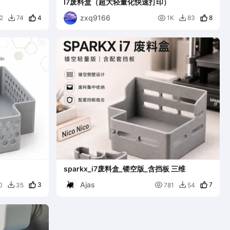
I7废料盒（超大轻量化快速打印）
zxq9166
4

8
2
74
1K
83


sparkx_i7废料盒_镂空版_含挡板 三维
Ajas
3

7
0
35
781
54

