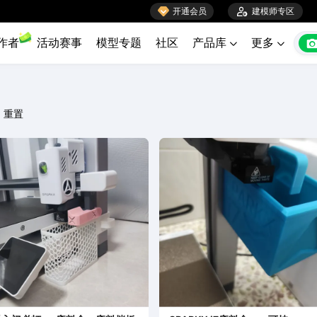

开通会员

建模师专区
作者
活动赛事
模型专题
社区
产品库
更多


重置