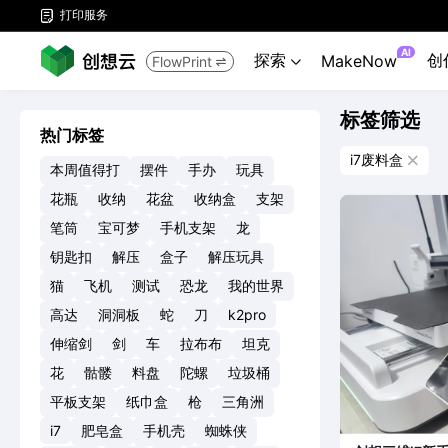
打印服务

AI
探索
创
MakeNow
FlowPrint


标签筛选
热门标签
i7废料盒

本周值得打
摆件
手办
玩具
花瓶
收纳
花盆
收纳盒
支架
笔筒
宝可梦
手机支架
龙
钥匙扣
解压
盒子
解压玩具
猫
飞机
测试
恐龙
我的世界
高达
洞洞板
蛇
刀
k2pro
伸缩剑
剑
车
拉布布
坦克
花
骷髅
料盘
陀螺
垃圾桶
平板支架
纸巾盒
枪
三角洲
i7
肥皂盒
手机壳
蜘蛛侠