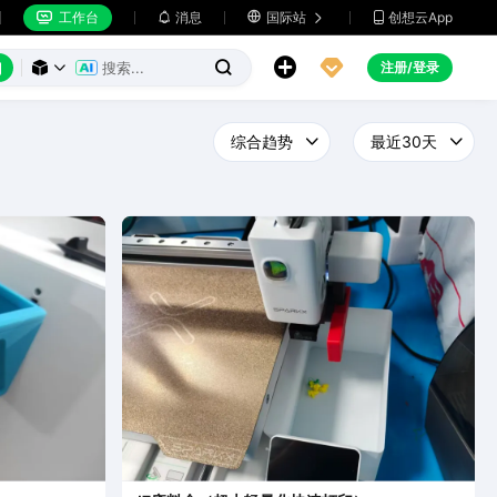
工作台
消息

国际站
创想云App







注册/登录


