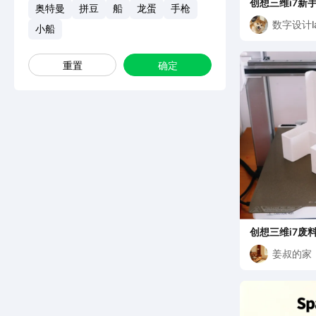
创想三维i7新
奥特曼
拼豆
船
龙蛋
手枪
数字设计l
小船
重置
确定
创想三维i7废
姜叔的家