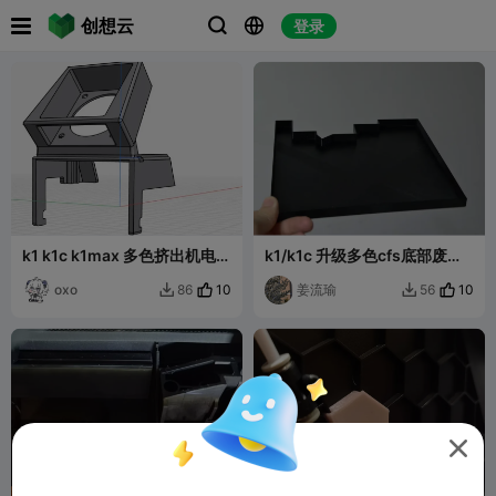

创想云
登录



k1 k1c k1max 多色挤出机电机
k1/k1c 升级多色cfs底部废料
带温控散热支架
篓
oxo
10
姜流瑜
10
86
56


