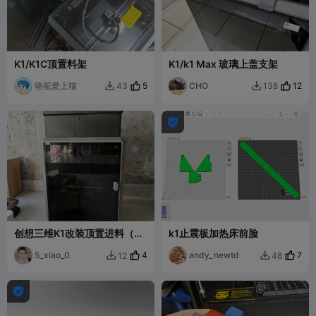
K1/K1C顶置料架
K1/k1 Max 玻璃上盖支架
骆驼爱上猫
5
CHO
12
43
138



创想三维K1改装顶置进料（料
k1止震板加热床前脸
盘改版）
5_xiao_0
4
andy_newtd
7
12
48


