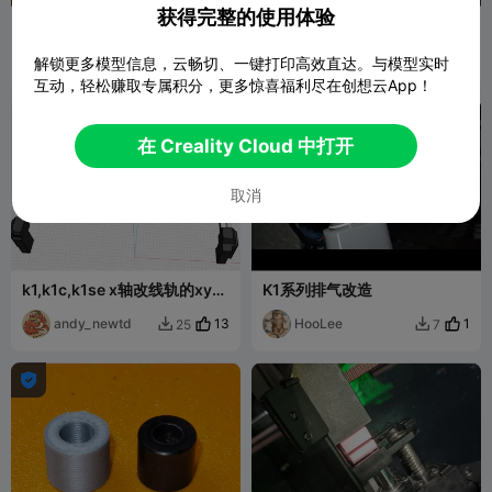
获得完整的使用体验
K1C多色擦头座
K1C断料检测线盖
SUIE
4
SUIE
1
12
6


解锁更多模型信息，云畅切、一键打印高效直达。与模型实时
互动，轻松赚取专属积分，更多惊喜福利尽在创想云App！
在 Creality Cloud 中打开
取消
k1,k1c,k1se x轴改线轨的xy结
K1系列排气改造
合件
andy_newtd
13
HooLee
1
25
7


