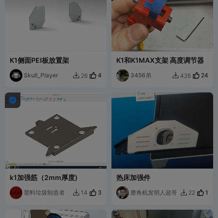
K1侧面PEI板放置架
K1和K1MAX支架 高度调节器
Skull_Player
4
3456弟
24
26
426



k1加强筋（2mm厚度)
热床加强件
塑料垃圾制造者
3
磨角机发明人超哥
1
14
22

