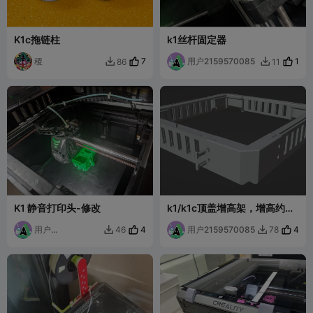
K1c拖链柱
k1丝杆固定器
稷
7
用户2159570085
1
86
11


K1 静音打印头-修改
k1/k1c顶盖增高架，增高约
4.5cm高度，可调整是否通风
用户
4
用户2159570085
4
46
78


2159570085