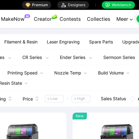

Premium

Designers
Workbench

AI
MakeNow
Creator
Contests
Collecties
Meer

Filament & Resin
Laser Engraving
Spare Parts
Upgrade
ies
CR Series
Ender Series
Sermoon Series



Printing Speed
Nozzle Temp
Build Volume



Resin State

Sales Status
-
ing
Price
￥
￥




New