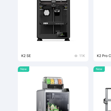
K2 SE
11K
K2 Pro 

New
New
K2 SE，极致性价比，高速智能多色3D打
K2 Pr
印机，最大支持16色打印。常规打印速度
持多色组
300mm/s，最高打印速度600mm/s ,最
定打印且
大加速度20000mm/s²，全自动调平，开
固，打印
机自检，自动振纹优化。
高性能耗
生产。
极致性价比