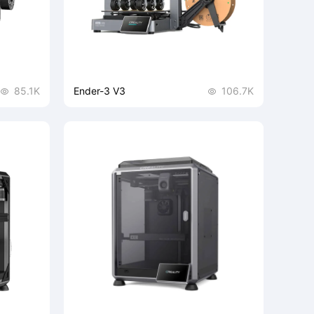
低噪设计
无限改装潜力
85.1K
Ender-3 V3
106.7K


产力巨匠。
大胆创新，重新定义，基于Klipper打造的
智能化Creality OS，一键即可自动完成调
平、振纹优化检测等步骤，大大降低使用
门槛。
￥1899
RRP:
尺寸
CoreXZ结构 最高速度达 600mm/s
新一代 稳定挤出系统