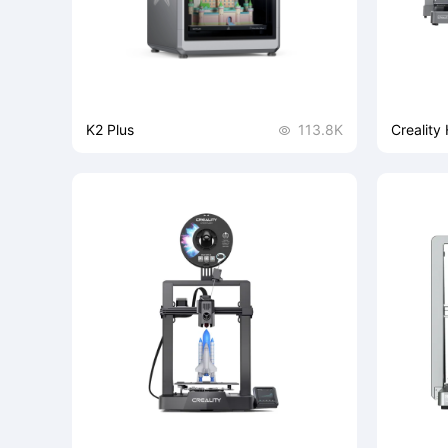
高速智能多色3D打印机
最大支持16色打印
K2 Plus
113.8K
Creality 

350*350*350mm大尺寸打印、
Creal
600mm/s打印速度、30000mm/s²、双
面级3D
风道风冷、创新伺服电机系统、主动腔体
扩展性，
恒温
采用直线
成度近端
印速度和
材。标配
多色打印
制，并支
350*350*350
和多色打
制造等多
旗舰级可靠挤出系统