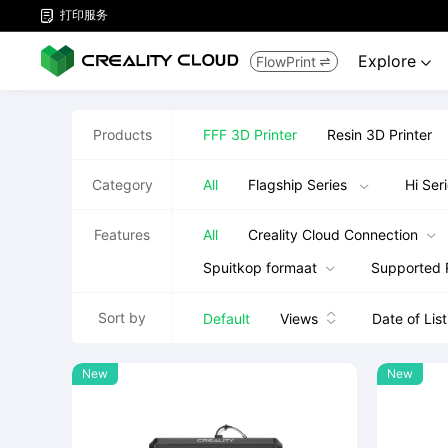
打印服务

Explore
FlowPrint


Products
FFF 3D Printer
Resin 3D Printer
Category
All
Flagship Series
Hi Ser

Features
All
Creality Cloud Connection

Spuitkop formaat
Supported 

Sort by
Default
Views
Date of List


New
New