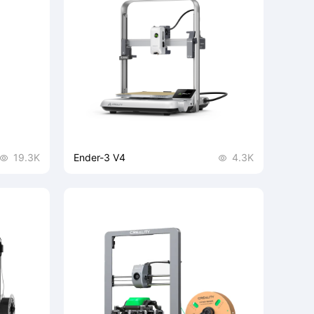
19.3K
Ender-3 V4
4.3K


工具，支持
Ender-3 V4全民造物新风尚，好看好玩还
能大尺寸打
有生产力，轻巧便携，稳固可靠，无限改
系统强，
装潜力风格由你定义，一键开启打印，多
用。
重自动校准，快拆喷嘴，徒手更换，低噪
设计，软件协同，智能便捷。
多色玩法