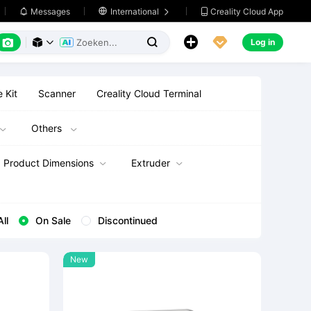
Creality Cloud App
Messages

International






Log in



 Kit
Scanner
Creality Cloud Terminal
Others


Product Dimensions
Extruder


All
On Sale
Discontinued
New