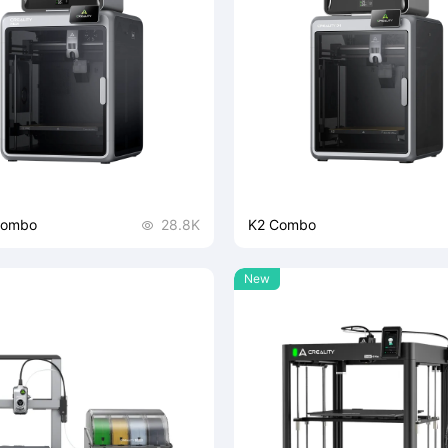
Combo
28.8K
K2 Combo

New
o Combo是工程级生产力工具，支
K2 Combo是新手零门槛创作
合与智能耗材管理，能大幅面稳
16色组合，有智能耗材管理，
精雕细节，适配多尺寸。机身坚
印，机身稳、打印静且快，挤出
静稳高速，挤出系统强，可驾驭
可智能监控、多端协同，开箱即
材，还具备智能监控，助力高效
腔体AI摄像头
智能自动调平