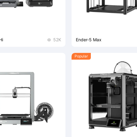
主动腔体恒温
打印质量卓越
智能自动调平
开箱即用
Hi
52K
Ender-5 Max

Popular
ity Hi是一款适用于个人和家庭的桌
Ender-5 Max打印机，新质生
打印机，拥有快捷打印速度和多样
确保用户安全、稳定、易用。其
导轨和光轴丝杆机构，配备高集
挤出机，支持最高500mm/s打
300℃硬化钢喷嘴，兼容多种耗
摄像头可实现远程监控与集群控
CFS系统
400*400*400 mm专业大
持多色CFS扩展，实现自动续料
超易用
700 mm/s 领先打印速度
印。适用于家用、办公、设计和
种场景。
高集成挤出机
腔温更稳定,支持更多耗材