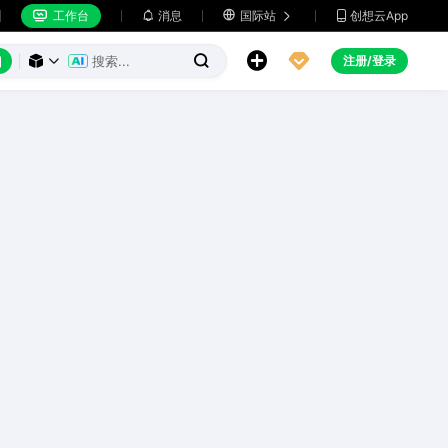
工作台
消息

国际站
创想云App







注册/登录


