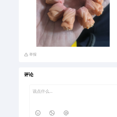
举报

评论


