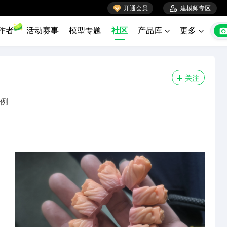

开通会员

建模师专区
作者
活动赛事
模型专题
社区
产品库
更多


关注
比例