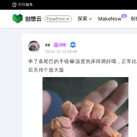
打印服务

AI
探索
创
MakeNow
FlowPrint


cz
2024-12-12 08:48
串了条尾巴的手链😂温度热床得调好哦，正常
后天传个放大版