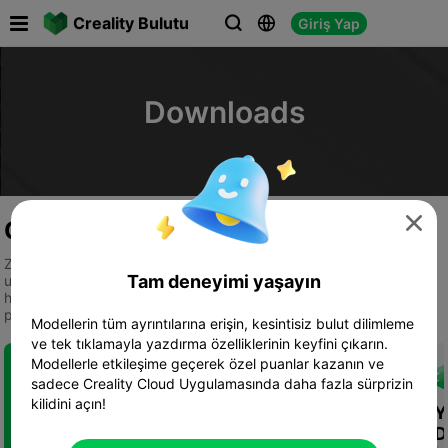

Creality Bulutu
Giriş Yap



Downloads

Creality Bulut Uygulaması

Zengin model kütüphanesi, kullanımı kolay bulut dilimleme ve
Tam deneyimi yaşayın
uzaktan yazdırma özellikleri sunan, çeşitli, kullanışlı ve ilham verici
hepsi bir arada 3D baskı platformu; üreticilerin bağlantı kurup
paylaşım yapabileceği canlı ve ilgi çekici bir topluluk sunar.
Modellerin tüm ayrıntılarına erişin, kesintisiz bulut dilimleme
ve tek tıklamayla yazdırma özelliklerinin keyfini çıkarın.
Modellerle etkileşime geçerek özel puanlar kazanın ve
sadece Creality Cloud Uygulamasında daha fazla sürprizin
kilidini açın!
Teşvik Sistemi
Geniş Model
Y
Kütüphanesi
D
Puan kazanmak ve takipçi