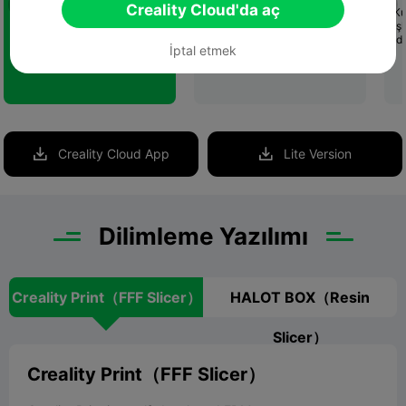
desteğiyle ödülleri artırmak
Creality Cloud'da aç
Ücretsiz 3D model
Ku
için modeller veya baskı
koleksiyonunu keşfedin ve
iş
ayarları yükleyin
yapay zeka ile görsel arama
id
İptal etmek
sayesinde ihtiyacınızı kolayca
bulun
Creality Cloud App
Lite Version


Dilimleme Yazılımı
Creality Print（FFF Slicer）
HALOT BOX（Resin
Slicer）
Creality Print（FFF Slicer）