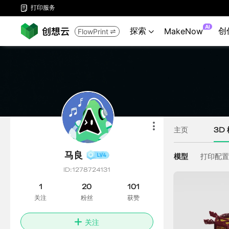
打印服务

AI
探索
创
MakeNow
FlowPrint

