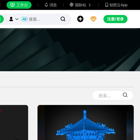
工作台
消息

国际站
创想云App







注册/登录


