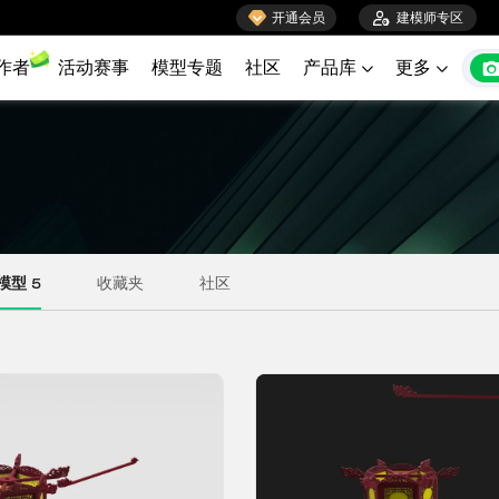

开通会员

建模师专区
作者
活动赛事
模型专题
社区
产品库
更多

