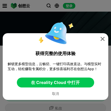

创想云
登录




获得完整的使用体验
解锁更多模型信息，云畅切、一键打印高效直达。与模型实时
互动，轻松赚取专属积分，更多惊喜福利尽在创想云App！
在 Creality Cloud 中打开
取消