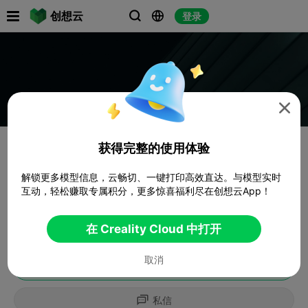

创想云
登录




获得完整的使用体验
解锁更多模型信息，云畅切、一键打印高效直达。与模型实时
互动，轻松赚取专属积分，更多惊喜福利尽在创想云App！
在 Creality Cloud 中打开
取消