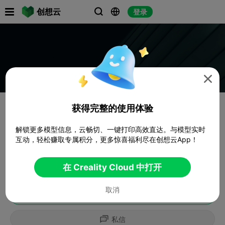

创想云
登录




获得完整的使用体验
解锁更多模型信息，云畅切、一键打印高效直达。与模型实时
互动，轻松赚取专属积分，更多惊喜福利尽在创想云App！
在 Creality Cloud 中打开
取消