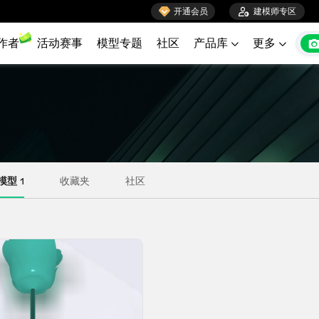

开通会员

建模师专区
作者
活动赛事
模型专题
社区
产品库
更多

