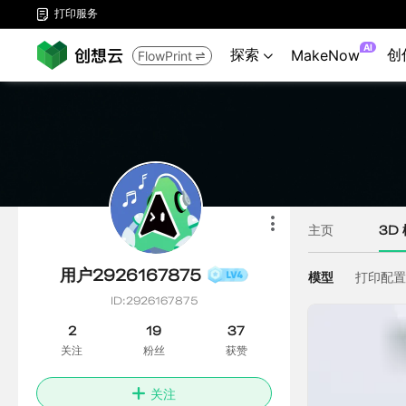
打印服务

AI
探索
创
MakeNow
FlowPrint

