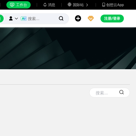
工作台
消息

国际站
创想云App







注册/登录


