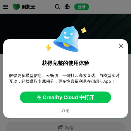

创想云
登录




获得完整的使用体验
解锁更多模型信息，云畅切、一键打印高效直达。与模型实时
互动，轻松赚取专属积分，更多惊喜福利尽在创想云App！
在 Creality Cloud 中打开
取消