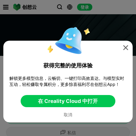

创想云
登录




获得完整的使用体验
解锁更多模型信息，云畅切、一键打印高效直达。与模型实时
互动，轻松赚取专属积分，更多惊喜福利尽在创想云App！
在 Creality Cloud 中打开
取消