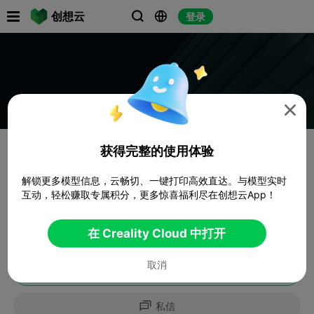

创想云
登录




获得完整的使用体验
解锁更多模型信息，云畅切、一键打印高效直达。与模型实时
互动，轻松赚取专属积分，更多惊喜福利尽在创想云App！
在 Creality Cloud 中打开
取消