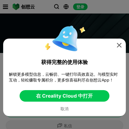

创想云
登录




获得完整的使用体验
解锁更多模型信息，云畅切、一键打印高效直达。与模型实时
互动，轻松赚取专属积分，更多惊喜福利尽在创想云App！
在 Creality Cloud 中打开
取消