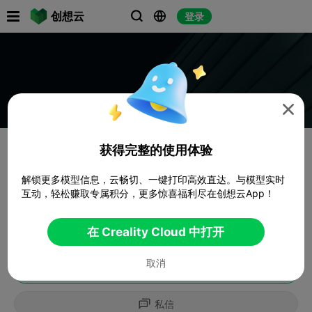

创想云
登录




获得完整的使用体验
解锁更多模型信息，云畅切、一键打印高效直达。与模型实时
互动，轻松赚取专属积分，更多惊喜福利尽在创想云App！
在 Creality Cloud 中打开
取消