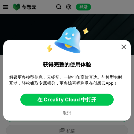

创想云
登录




获得完整的使用体验
解锁更多模型信息，云畅切、一键打印高效直达。与模型实时
互动，轻松赚取专属积分，更多惊喜福利尽在创想云App！
在 Creality Cloud 中打开
取消