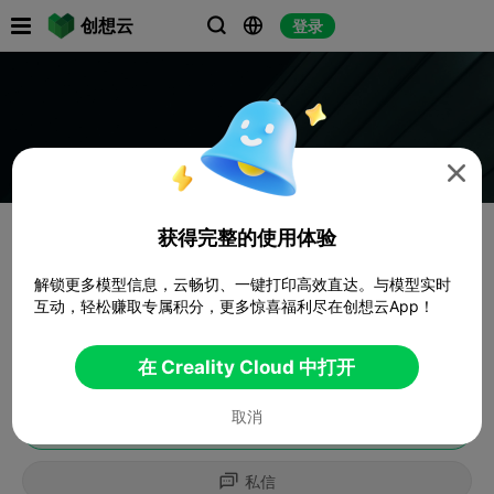

创想云
登录




获得完整的使用体验
解锁更多模型信息，云畅切、一键打印高效直达。与模型实时
互动，轻松赚取专属积分，更多惊喜福利尽在创想云App！
在 Creality Cloud 中打开
取消