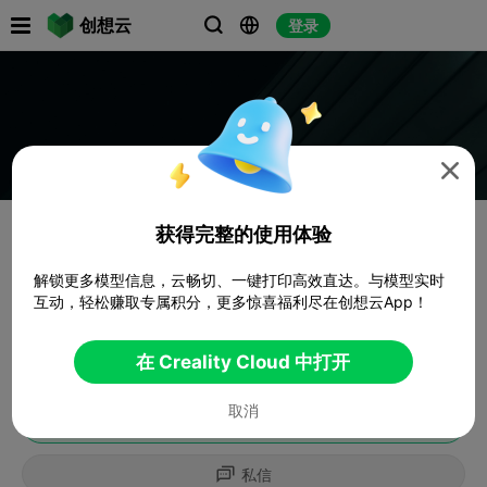

创想云
登录




获得完整的使用体验
解锁更多模型信息，云畅切、一键打印高效直达。与模型实时
互动，轻松赚取专属积分，更多惊喜福利尽在创想云App！
在 Creality Cloud 中打开
取消