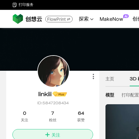
打印服务

AI
探索
创
MakeNow
FlowPrint

