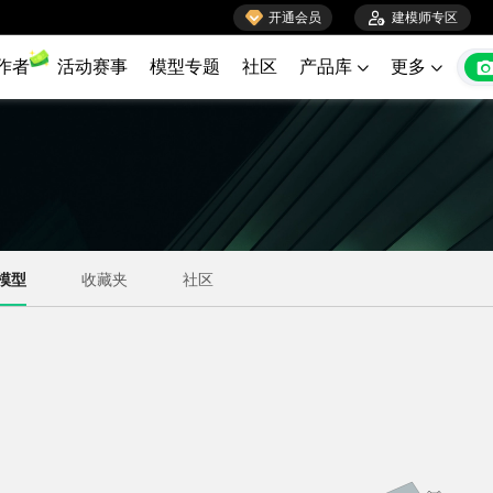

开通会员

建模师专区
作者
活动赛事
模型专题
社区
产品库
更多

