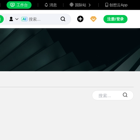
工作台
消息

国际站
创想云App







注册/登录


