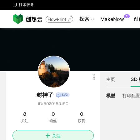
打印服务

AI
探索
创
MakeNow
FlowPrint

