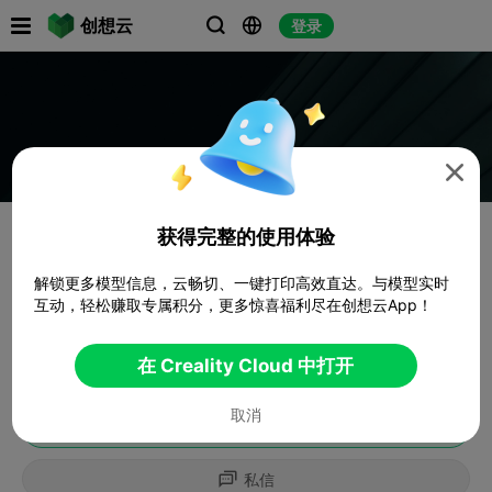

创想云
登录




获得完整的使用体验
解锁更多模型信息，云畅切、一键打印高效直达。与模型实时
互动，轻松赚取专属积分，更多惊喜福利尽在创想云App！
在 Creality Cloud 中打开
取消