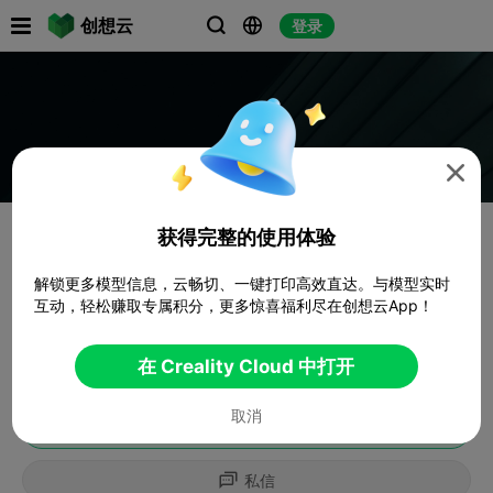

创想云
登录




获得完整的使用体验
解锁更多模型信息，云畅切、一键打印高效直达。与模型实时
互动，轻松赚取专属积分，更多惊喜福利尽在创想云App！
在 Creality Cloud 中打开
取消