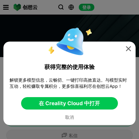

创想云
登录




获得完整的使用体验
解锁更多模型信息，云畅切、一键打印高效直达。与模型实时
互动，轻松赚取专属积分，更多惊喜福利尽在创想云App！
在 Creality Cloud 中打开
取消