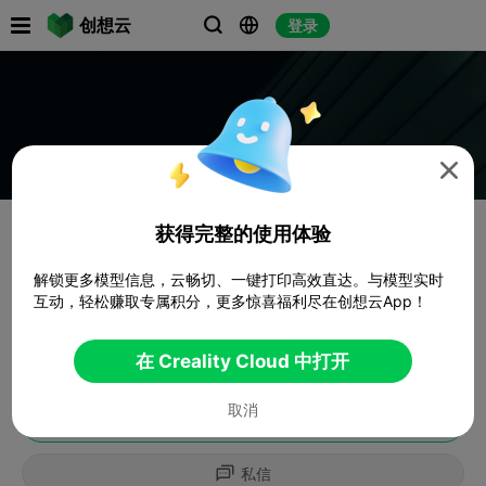

创想云
登录




获得完整的使用体验
解锁更多模型信息，云畅切、一键打印高效直达。与模型实时
互动，轻松赚取专属积分，更多惊喜福利尽在创想云App！
在 Creality Cloud 中打开
取消