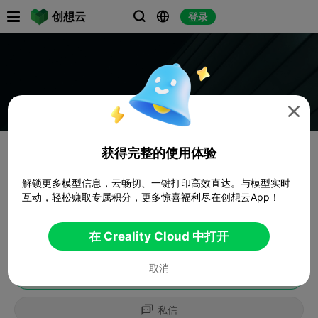

创想云
登录




获得完整的使用体验
解锁更多模型信息，云畅切、一键打印高效直达。与模型实时
互动，轻松赚取专属积分，更多惊喜福利尽在创想云App！
在 Creality Cloud 中打开
取消