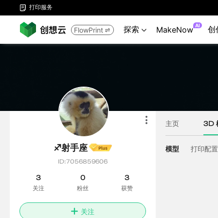
打印服务

AI
探索
创
MakeNow
FlowPrint

