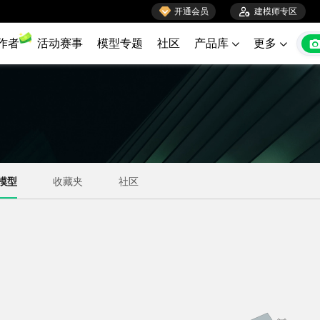

开通会员

建模师专区
作者
活动赛事
模型专题
社区
产品库
更多

