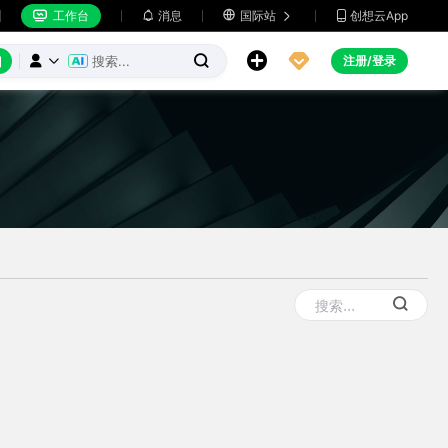
工作台
消息

国际站
创想云App







注册/登录


