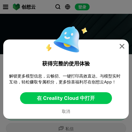

创想云
登录




获得完整的使用体验
解锁更多模型信息，云畅切、一键打印高效直达。与模型实时
互动，轻松赚取专属积分，更多惊喜福利尽在创想云App！
在 Creality Cloud 中打开
取消