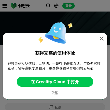

创想云
登录




获得完整的使用体验
解锁更多模型信息，云畅切、一键打印高效直达。与模型实时
互动，轻松赚取专属积分，更多惊喜福利尽在创想云App！
在 Creality Cloud 中打开
取消