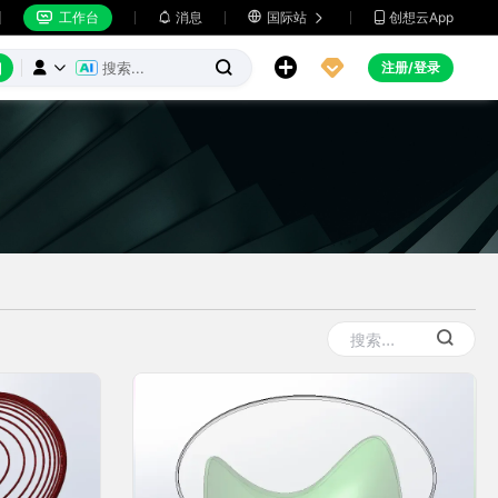
工作台
消息

国际站
创想云App







注册/登录


