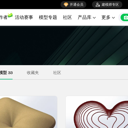

开通会员

建模师专区
作者
活动赛事
模型专题
社区
产品库
更多

