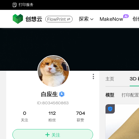
打印服务

AI
探索
创
MakeNow
FlowPrint

