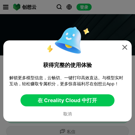

创想云
登录




获得完整的使用体验
解锁更多模型信息，云畅切、一键打印高效直达。与模型实时
互动，轻松赚取专属积分，更多惊喜福利尽在创想云App！
在 Creality Cloud 中打开
取消