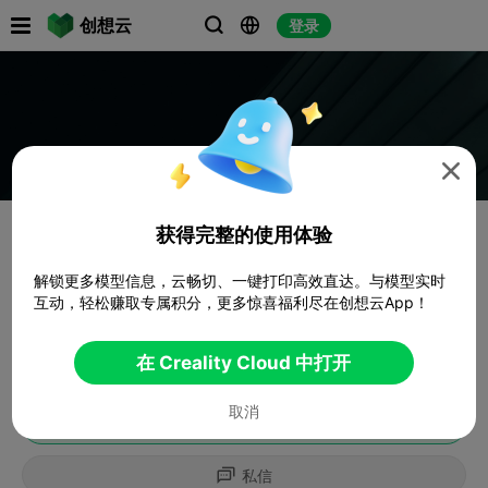

创想云
登录




获得完整的使用体验
解锁更多模型信息，云畅切、一键打印高效直达。与模型实时
互动，轻松赚取专属积分，更多惊喜福利尽在创想云App！
在 Creality Cloud 中打开
取消