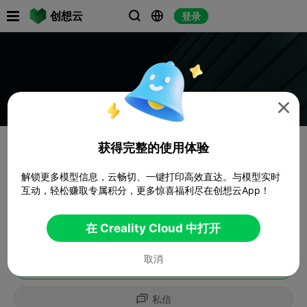

创想云
登录




获得完整的使用体验
解锁更多模型信息，云畅切、一键打印高效直达。与模型实时
互动，轻松赚取专属积分，更多惊喜福利尽在创想云App！
在 Creality Cloud 中打开
取消