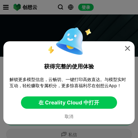

创想云
登录




获得完整的使用体验
解锁更多模型信息，云畅切、一键打印高效直达。与模型实时
互动，轻松赚取专属积分，更多惊喜福利尽在创想云App！
在 Creality Cloud 中打开
取消