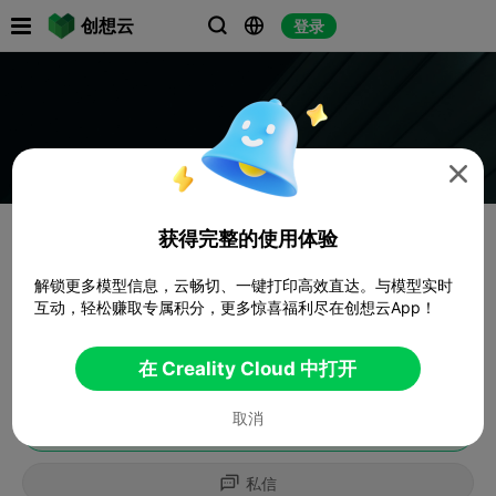

创想云
登录




获得完整的使用体验
解锁更多模型信息，云畅切、一键打印高效直达。与模型实时
互动，轻松赚取专属积分，更多惊喜福利尽在创想云App！
在 Creality Cloud 中打开
取消