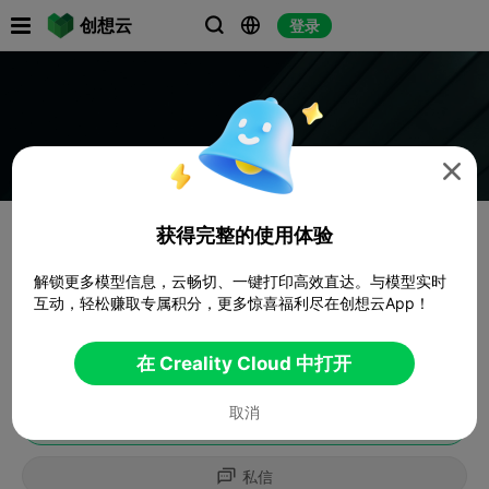

创想云
登录




获得完整的使用体验
解锁更多模型信息，云畅切、一键打印高效直达。与模型实时
互动，轻松赚取专属积分，更多惊喜福利尽在创想云App！
在 Creality Cloud 中打开
取消