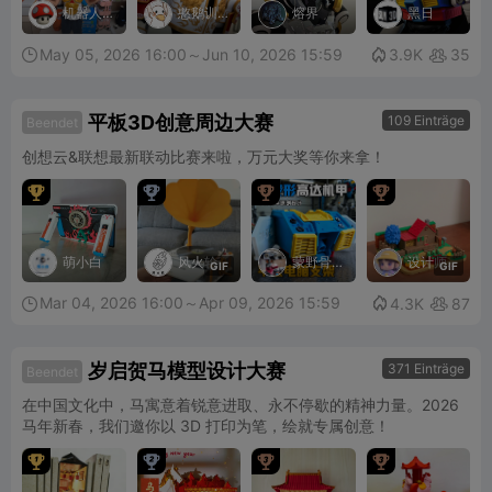
机器人
憨鹅训
熔界
黑日
工匠阿
练家YU
杰
May 05, 2026 16:00～Jun 10, 2026 15:59

3.9K
35


平板3D创意周边大赛
109 Einträge
Beendet
创想云&联想最新联动比赛来啦，万元大奖等你来拿！




萌小白
风火轮
蒙野骨
设计师
G
I
F
G
I
F
手
鱼饼
Mar 04, 2026 16:00～Apr 09, 2026 15:59

4.3K
87


岁启贺马模型设计大赛
371 Einträge
Beendet
在中国文化中，马寓意着锐意进取、永不停歇的精神力量。2026
马年新春，我们邀你以 3D 打印为笔，绘就专属创意！



