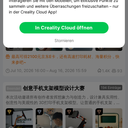
Interagieren Sie mit den Modellen, um exklusive Punkte zu
283 Einträge
工位摆件模型征集大赛
Ends in 6 days
Offen

sammeln und weitere Überraschungen freizuschalten – nur
in der Creality Cloud App!
小小工位，大大创意。一块小小的桌面，也可以藏着热爱、个性和
治愈感。这个夏天，创想云发起 「工位摆件模型征集大赛」，邀
请每一位创作者，为打工人的桌面注入创意！
In Creality Cloud öffnen
Stornieren
妖神乄
一雕造
骆驼爱
Volcano
G
I
F
九婴
物
上猫
最高可得2100元京东E卡，还有高速打印耗材、海量积分，快

来参吧~
Jul 10, 2026 16:00～Aug 16, 2026 15:59

1.4K
93


创意手机支架模型设计大赛
194 Einträge
Beendet
本次活动邀请所有创作者发挥想象力与创造力，设计兼具实用性、
创意性与美观性的 3D打印手机支架模型。让普通的手机支架，变
成每个人桌面上的亮点。



