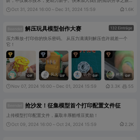
阶，不仅展示技术，更助力新手。快来加入我们的知识分享之旅，
赢取丰厚酷维豆奖励吧！
Oct 31, 2024 16:00～Dec 31, 2024 15:59
1.6K


解压玩具模型创作大赛
132 Einträge
Beendet
压力释放-打印你的快乐密码。 从压力满满到解压也许就差一个
它！




花田小
风火轮
萌小白
树果造
G
I
F
G
I
F
G
I
F
G
I
F
猫
物
Nov 07, 2024 16:00～Dec 01, 2024 15:59

3.3K
55


抢沙发！征集模型首个打印配置文件征
Beendet
上传模型打印配置文件，赢取丰厚酷维豆奖励！
Oct 09, 2024 16:00～Oct 24, 2024 15:59
2.2K

