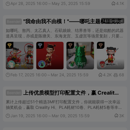
Apr 28, 2025 16:00～May 25, 2025 15:59
4.1K


"我命由我不由模！"——哪吒主题模型竞赛
141 Einträge
Beendet
如哪吒、敖丙、太乙真人、石矶娘娘、结界兽等，还是炫酷的武器
道具呈现，亦或是陈塘关、东海龙宫、玉虚宫等场景复刻，只要故
事背景有关的3D创作，均可参赛。




花田小
3D打印
浅唱浅
wt
猫
菜鸟
浅的唱
Feb 17, 2025 16:00～Mar 24, 2025 15:59

4.2K
68


上传优质模型打印配置文件，赢 Creality
Beendet
Hi 机器
累计上传超过51个精选3MF打印配置文件，你就能获得一次幸运
抽奖机会，赢取 Creality Hi、PLA耗材10卷、PLA耗材5卷等丰厚
奖品。不仅如此，发布 Creality Hi 或 K2 Plus 机型打印配置文
Jan 19, 2025 16:00～Mar 09, 2025 15:59
3K


件，更有额外奖励等你拿！