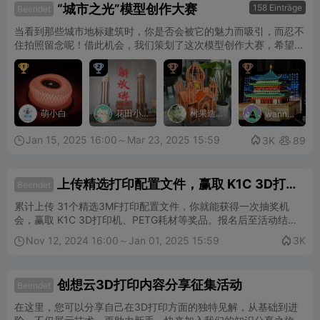
“城市之光”模型创作大赛
158 Einträge
Beendet
当看到那些城市地标建筑时，你是否会被它的魅力而吸引，而忍不
住拍照留念呢！借此机会，我们策划了这次模型创作大赛，希望创
作者们把自己心中所喜欢、被吸引的独特城市地标，通过3D打印




的方式，把它们的魅力和宏伟展现出来！ 快来开启你的创造之
旅，共享城市地标的魅力，期待你的精彩展示！ 创作方向： 各城
市著名地标，如武汉长江大桥、深圳京基100、上海东方明珠等著
名建筑
萌小白
花田小
树果造
wanna
wow 摆
猫
物
烂猫
Jan 15, 2025 16:00～Mar 23, 2025 15:59

3K
89


上传精选打印配置文件，赢取 K1C 3D打印
Beendet
机！
累计上传 31个精选3MF打印配置文件，你就能获得一次抽奖机
会，赢取 K1C 3D打印机、PETG耗材等奖品。报名后至活动结
束，上传的打印配置文件均视为参赛作品，大奖等你拿！
Nov 12, 2024 16:00～Jan 01, 2025 15:59
3K


创想云3D打印内容分享征集活动
Beendet
在这里，您可以分享自己在3D打印方面的独特见解，从基础到进