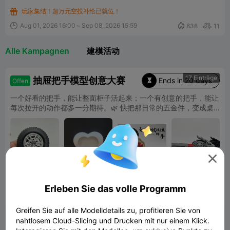
玩家集结！超万元空投补给已就位！


Aug 01, 2026 16:00～Sep 08, 2026 15:59
638
11


Alle Kampagnen
建模活动
17 Einträge
抽屉把手模型创意大赛
Ends in 20 days
Offen

一个好看的把手，能让整面柜子活起来；一个有创意的把手，能让
每次拉开的动作都多一分期待。🌿 快把那日常的五金件，变成桌
面上的小惊喜、小彩蛋、小幽默。
小菜鸟
小包
另格维
D Braut

度
最高可得2100元京东E卡，还有高速打印耗材、海量积分，快

来参吧~
Erleben Sie das volle Programm
Jul 24, 2026 16:00～Aug 30, 2026 15:59

1.4K
15


Greifen Sie auf alle Modelldetails zu, profitieren Sie von
nahtlosem Cloud-Slicing und Drucken mit nur einem Klick.