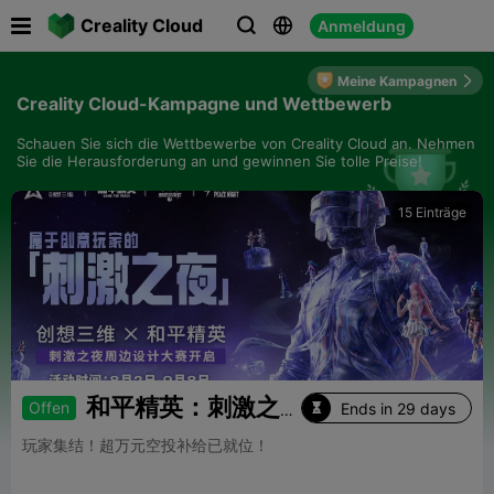

Creality Cloud
Anmeldung



Meine Kampagnen

Creality Cloud-Kampagne und Wettbewerb
Schauen Sie sich die Wettbewerbe von Creality Cloud an. Nehmen
Sie die Herausforderung an und gewinnen Sie tolle Preise!
15 Einträge
和平精英：刺激之
Offen
Ends in 29 days

夜模型创作大赛
玩家集结！超万元空投补给已就位！