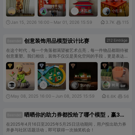
小包
沐遥光
小红薯
wanna
wow 摆
手工人
烂猫
Jan 15, 2026 16:00～Mar 01, 2026 15:59

3.7K
115


创意装饰用品模型设计比赛
212 Einträge
Beendet
在这个时代，每一个角落都渴望被艺术点亮，每一件物品都期待被
创意重塑。我们相信，装饰不仅仅是美化空间的手段，更是表达个
性和情感的媒介。我们希望通过本次创意装饰用品模型设计比赛，




一起去探索装饰艺术的边界，释放无限创意潜能！
黑日
一只螃
树果造
Sunny_
G
I
F
Star
蟹
物
May 08, 2025 16:00～Jun 08, 2025 15:59

6.6K
56


晒晒你的助力券都投给了哪个模型，赢3D
Beendet
打印机！
在2025年4月16日至2025年5月25日活动期间，用户投出助力券
并参与社区话题活动，即可获得一次抽奖机会！