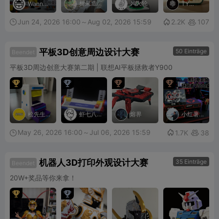
树果造
风火轮
WannaR
TY
un
Maker
物
Jun 24, 2026 16:00～Aug 02, 2026 15:59

2.2K
107


平板3D创意周边设计大赛
50 Einträge
Beendet
平板3D周边创意大赛第二期 | 联想AI平板拯救者Y900




松先生-
虾七八
熔界
小红薯
童趣创
想
手工人
造
May 26, 2026 16:00～Jul 06, 2026 15:59

1.7K
38


机器人3D打印外观设计大赛
35 Einträge
Beendet
20W+奖品等你来拿！

