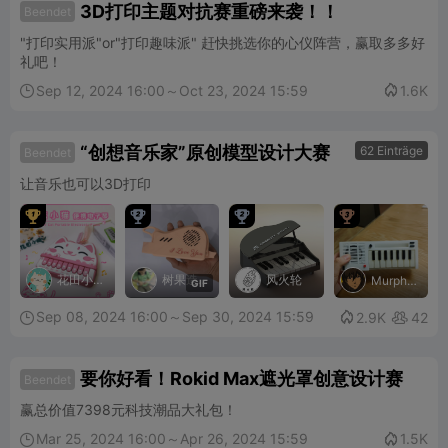
3D打印主题对抗赛重磅来袭！！
Beendet
"打印实用派"or"打印趣味派" 赶快挑选你的心仪阵营，赢取多多好
礼吧！
Sep 12, 2024 16:00～Oct 23, 2024 15:59
1.6K


“创想音乐家”原创模型设计大赛
62 Einträge
Beendet
让音乐也可以3D打印




花田小
树果造
风火轮
Murphy
G
I
F
te
猫
物
Sep 08, 2024 16:00～Sep 30, 2024 15:59

2.9K
42


要你好看！Rokid Max遮光罩创意设计赛
Beendet
赢总价值7398元科技潮品大礼包！
Mar 25, 2024 16:00～Apr 26, 2024 15:59
1.5K

