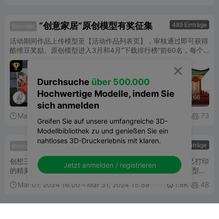
“创意家居”原创模型有奖征集
489 Einträge
Beendet
活动期间作品上传模型至【活动作品列表页】，审核通过即可获得
酷维豆奖励。原创模型进入3月和4月“下载排行榜“前60名，每个
模型可获得100元京东卡奖励，每人获奖模型每月上限5个。最佳




作品还可以获得500元京东卡以及官方推广和潜在的商业合作机

会。
Durchsuche
über 500.000
Hochwertige Modelle, indem Sie
风火轮
謎
十二月
蛋蛋66
sich anmelden
Mar 18, 2024 16:00～Apr 19, 2024 15:59

1.8K
73


Greifen Sie auf unsere umfangreiche 3D-
Modellbibliothek zu und genießen Sie ein
nahtloses 3D-Druckerlebnis mit klaren.
展厅入侵计划
232 Einträge
Beendet
创想三维即将迎来10周年庆典, 诚邀各位3D打印创客分享自己打印
Jetzt anmelden / registrieren
的精美模型。 参与活动有机会赢取Ender-3 V3 KE, 入选的模型作
品将会在创想三维展厅以及十周年庆典活动展示。 创想三维展厅
Mar 07, 2024 16:00～Mar 31, 2024 15:59

1.8K
48


入侵计划活动正式开始,马上参加活动吧。
“龙年大吉”新年原创模型有奖征集
232 Einträge
Beendet