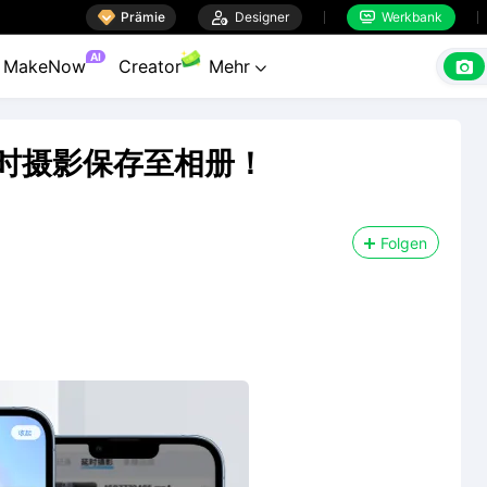

Prämie

Designer
Werkbank

AI

MakeNow
Creator
Mehr

持延时摄影保存至相册！
Folgen