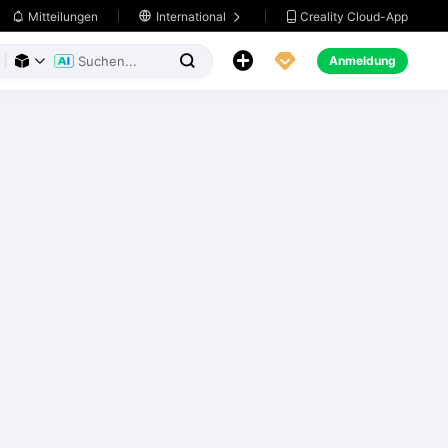
Creality Cloud-App
Mitteilungen

International





Anmeldung


