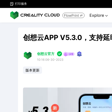
打印服务

Explore
FlowPrint


创想云APP V5.3.0，支

创想云官方
10:16 06-30-2023
版本更新