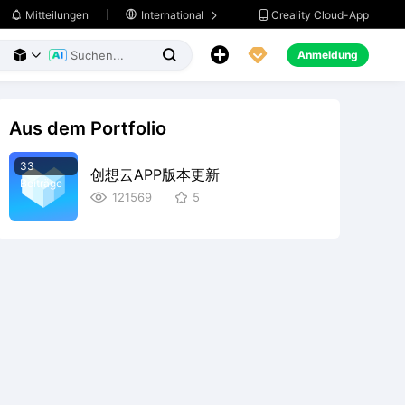
Creality Cloud-App
Mitteilungen

International





Anmeldung



Aus dem Portfolio
33
创想云APP版本更新
Beiträge
121569
5

