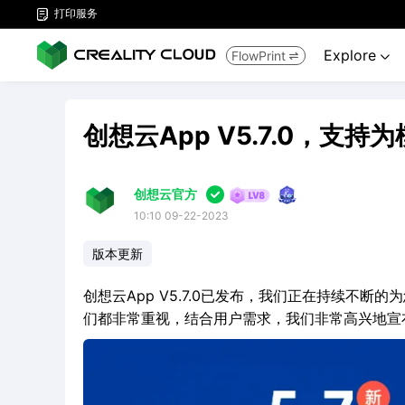
打印服务

Explore
FlowPrint


创想云App V5.7.0，支

创想云官方
10:10 09-22-2023
版本更新
创想云App V5.7.0已发布，我们正在持续不
们都非常重视，结合用户需求，我们非常高兴地宣布创