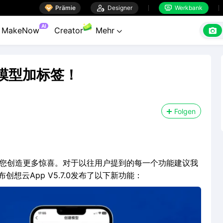

Prämie

Designer
Werkbank

AI

MakeNow
Creator
Mehr

持为模型加标签！
Folgen
断的为您创造更多惊喜。对于以往用户提到的每一个功能建议我
想云App V5.7.0发布了以下新功能：