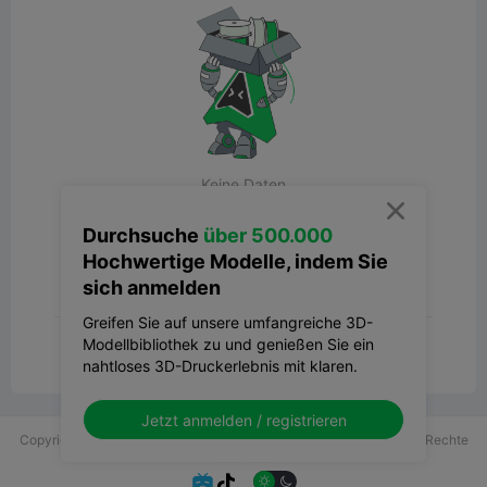
Keine Daten

Durchsuche
über 500.000
Hochwertige Modelle, indem Sie
sich anmelden
Greifen Sie auf unsere umfangreiche 3D-
Modellbibliothek zu und genießen Sie ein
Weitere Kommentare anzeigen
nahtloses 3D-Druckerlebnis mit klaren.
Jetzt anmelden / registrieren
Copyright © 2025 Shenzhen Creality 3D Technology Co., Ltd. Alle Rechte
vorbehalten.

