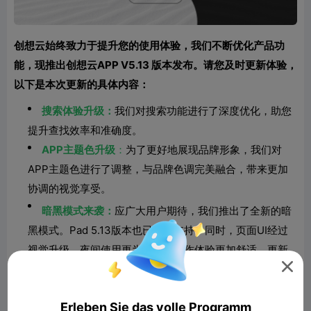
创想云始终致力于提升您的使用体验，我们不断优化产品功
能，现推出创想云APP V5.13 版本发布。请您及时更新体验，
以下是本次更新的具体内容：
搜索体验升级：
我们对搜索功能进行了深度优化，助您
提升查找效率和准确度。
APP主题色升级
：
为了更好地展现品牌形象，我们对
APP主题色进行了调整，与品牌色调完美融合，带来更加
协调的视觉享受。
暗黑模式来袭：
应广大用户期待，我们推出了全新的暗
黑模式。Pad 5.13版本也已同步支持。同时，页面UI经过
视觉升级，夜间使用更为护眼，操作体验更加舒适。更新

版本后首页会进行弹窗体验提醒，后续前往“设置”进行主题
切换。
Erleben Sie das volle Programm