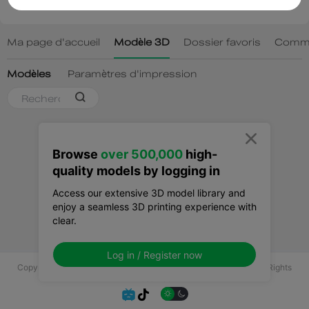

Browse
over 500,000
high-
quality models by logging in
Access our extensive 3D model library and
enjoy a seamless 3D printing experience with
clear.
Log in / Register now
Copyright © 2025 Shenzhen Creality 3D Technology Co., Ltd All Rights
Reserved.

